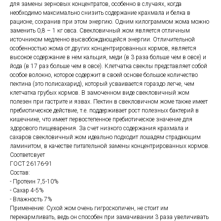
для замены зерновых концентратов, особенно в случаях, когда
необходимо максимально снизить содержание крахмала и белка в
рационе, сохранив при этом энергию. Одним килограммом жома можно
заменить 0,8 – 1 кг овса. Свекловичный жом является отличным
источником медленно высвобождающейся энергии. Отличительной
особенностью жома от других концентрированных кормов, является
высокое содержание в нем кальция, меди (в 3 раза больше чем в овсе) и
йода (в 17 раз больше чем в овсе). Клетчатка свеклы представляет собой
особое волокно, которое содержит в своей основе большое количество
пектина (это полисахарид), который усваивается гораздо легче, чем
клетчатка грубых кормов. В замоченном виде свекловичный жом
полезен при гастрите и язвах. Пектин в свекловичном жоме также имеет
пребиотическое действие, т.е. поддерживает рост полезных бактерий в
кишечнике, что имеет первостепенное пребиотическое значение для
здорового пищеварения. За счет низкого содержания крахмала и
сахаров свекловичный жом идеально подходит лошадям страдающим
ламинитом, в качестве питательной замены концентрированных кормов.
Соответсвует
ГОСТ 26176-91
Состав:
- Протеин 7,5-10%
- Сахар 4-5%
- Влажность 7%
Применение: Сухой жом очень гигроскопичен, не стоит им
перекармливать, ведь он способен при замачивании 3 раза увеличивать