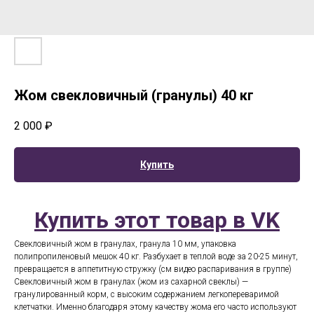
Жом свекловичный (гранулы) 40 кг
2 000
₽
Купить
Купить этот товар в VK
Свекловичный жом в гранулах, гранула 10 мм, упаковка
полипропиленовый мешок 40 кг. Разбухает в теплой воде за 20-25 минут,
превращается в аппетитную стружку (см видео распаривания в группе)
Свекловичный жом в гранулах (жом из сахарной свеклы) —
гранулированный корм, с высоким содержанием легкопереваримой
клетчатки. Именно благодаря этому качеству жома его часто используют