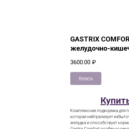
GASTRIX COMFORT
желудочно-кишеч
3600.00
₽
Купить
Купить
Комплексная подкормка для п
которая нейтрализует избыто
желудка и способствует нор
Gastrix Comfort особенно ре