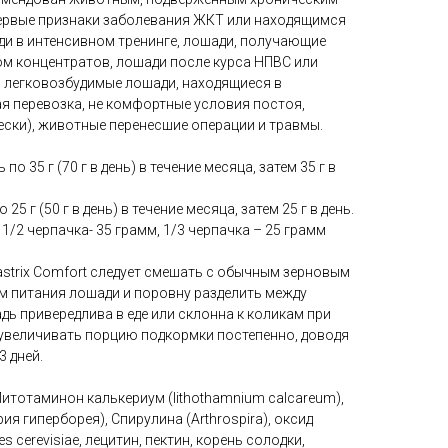
рвые признаки заболевания ЖКТ или находящимся
ди в интенсивном тренинге, лошади, получающие
м концентратов, лошади после курса НПВС или
, легковозбудимые лошади, находящиеся в
я перевозка, не комфортные условия постоя,
ски), животные перенесшие операции и травмы.
 по 35 г (70 г в день) в течение месяца, затем 35 г в
о 25 г (50 г в день) в течение месяца, затем 25 г в день.
1/2 черпачка- 35 грамм, 1/3 черпачка – 25 грамм
strix Comfort следует смешать с обычным зерновым
 питания лошади и поровну разделить между
ь привередлива в еде или склонна к коликам при
 увеличивать порцию подкормки постепенно, доводя
3 дней.
тотаминон калькериум (lithothamnium calcareum),
рия гиперборея), Спирулина (Arthrospira), оксид
cerevisiae, лецитин, пектин, корень солодки,