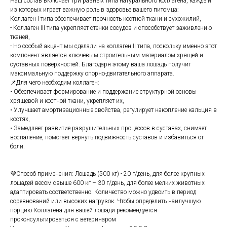
Наш состав включает три разных типа натурального коллагена, каждый
из которых играет важную роль в здоровье вашего питомца:
Коллаген I типа обеспечивает прочность костной ткани и сухожилий,
- Коллаген III типа укрепляет стенки сосудов и способствует заживлению
тканей,
- Но особый акцент мы сделали на коллаген II типа, поскольку именно этот
компонент является ключевым строительным материалом хрящей и
суставных поверхностей. Благодаря этому ваша лошадь получит
максимальную поддержку опорно-двигательного аппарата.
📌Для чего необходим коллаген:
• Обеспечивает формирование и поддержание структурной основы
хрящевой и костной ткани, укрепляет их,
• Улучшает амортизационные свойства, регулирует накопление кальция в
костях,
• Замедляет развитие разрушительных процессов в суставах, снимает
воспаление, помогает вернуть подвижность суставов и избавиться от
боли.
💜Способ применения: Лошадь (500 кг) - 20 г/день, для более крупных
лошадей весом свыше 600 кг – 30 г/день, для более мелких животных
адаптировать соответственно. Количество можно удвоить в период
соревнований или высоких нагрузок. Чтобы определить наилучшую
порцию Коллагена для вашей лошади рекомендуется
проконсультироваться с ветеринаром