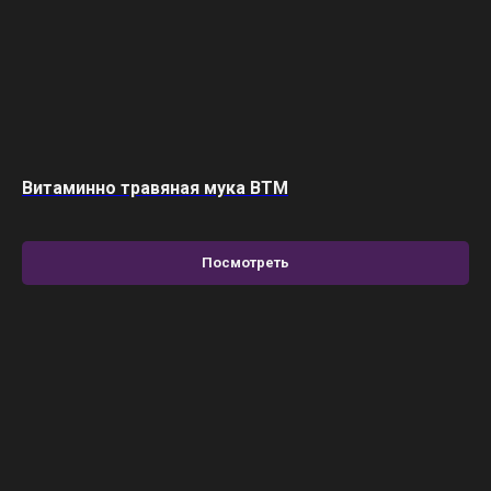
Витаминно травяная мука BTM
Посмотреть