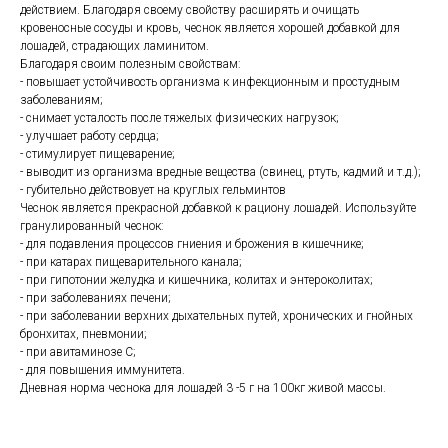
действием. Благодаря своему свойству расширять и очищать
кровеносные сосуды и кровь, чеснок является хорошей добавкой для
лошадей, страдающих ламинитом.
Благодаря своим полезным свойствам:
- повышает устойчивость организма к инфекционным и простудным
заболеваниям;
- снимает усталость после тяжелых физических нагрузок;
- улучшает работу сердца;
- стимулирует пищеварение;
- выводит из организма вредные вещества (свинец, ртуть, кадмий и т.д.);
- губительно действовует на круглых гельминтов
Чеснок является прекрасной добавкой к рациону лошадей. Используйте
гранулированный чеснок:
- для подавления процессов гниения и брожения в кишечнике;
- при катарах пищеварительного канала;
- при гипотонии желудка и кишечника, колитах и энтероколитах;
- при заболеваниях печени;
- при заболевании верхних дыхательных путей, хронических и гнойных
бронхитах, пневмонии;
- при авитаминозе С;
- для повышения иммунитета.
Дневная норма чеснока для лошадей 3 -5 г на 100кг живой массы.